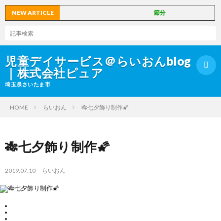
NEW ARTICLE
節分
児童デイサービス＠らいおんblog
｜株式会社ピュア
埼玉県さいたま市
HOME
らいおん
🎋七夕飾り制作🌠
HOM
🎋七夕飾り制作🌠
お
2019.07.10
らいおん
知
ら
ら
い
ら