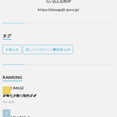
らいおん公式HP
https://shougaiji-pure.jp/
タグ
お知らせ
楽しいハロウィン🎃仮装もok
RANKING
🌠🎋七夕飾り制作🌌🌠
らいおん