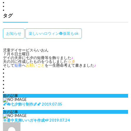
せ
お
い
会
タグ
ん
お
社
お知らせ
楽しいハロウィン🎃仮装もok
ん
概
児童デイサービスらいおん
２
要
７月６日土曜日
デイの天井に七夕の短冊等を飾りました
♪
天の川に作成したものをつるしました
☆彡
そして
短冊
へ
お願いごと
を一生懸命考えて書きました
♪
前の記事
🌠🎋七夕飾り制作🌌🌠
2019.07.05
次の記事
🌞暑中見舞いハガキ作成🍉
2019.07.24