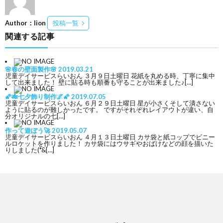
Author：lion
投稿一覧
関連する記事
🌸春の壁面製作🌸
2019.03.21
児童デイサービスらいおん ３月９日土曜日 花紙を丸める時、丁寧に集中
して出来ました！ 壁に貼る時も順番も守ることが出来ました♪[…]
🌠🎋七夕飾り制作🌌🌠
2019.07.05
児童デイサービスらいおん ６月２９日土曜日 星が小さくそして潰さない
ように貼るのが難しかったです。 ですがそれぞれレイアウトが違い、自
分オリジナルの七[…]
作って遊ぼう🚀
2019.05.07
児童デイサービスらいおん ４月１３日土曜日 カサ袋と紙コップでビニー
ルロケットを作りました！ カサ袋にはウサギやおばけなどの顔を描いた
りしました(*&[…]